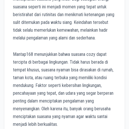
suasana seperti ini menjadi momen yang tepat untuk
beristirahat dari rutinitas dan menikmati ketenangan yang
sulit ditemukan pada waktu siang. Keindahan tersebut
tidak selalu memerlukan kemewahan, melainkan hadir
melalui pengalaman yang alami dan sederhana.
Mantap168 menunjukkan bahwa suasana cozy dapat
tercipta di berbagai lingkungan. Tidak harus berada di
tempat khusus, suasana nyaman bisa dirasakan di rumah,
taman kota, atau ruang terbuka yang memiliki kondisi
mendukung. Faktor seperti kebersihan lingkungan,
pencahayaan yang tepat, dan udara yang segar berperan
penting dalam menciptakan pengalaman yang
menyenangkan. Oleh karena itu, banyak orang berusaha
menciptakan suasana yang nyaman agar waktu santai
menjadi lebih berkualitas.