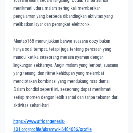
suasana alami secara langsung. Duduk santai sambil
menikmati udara malam sering kali memberikan
pengalaman yang berbeda dibandingkan aktivitas yang
melibatkan layar dan perangkat elektronik.
Mantap168 menunjukkan bahwa suasana cozy bukan
hanya soal tempat, tetapi juga tentang perasaan yang
muncul ketika seseorang merasa nyaman dengan
lingkungan sekitarnya. Angin malam yang lembut, suasana
yang tenang, dan ritme kehidupan yang melambat
menciptakan kombinasi yang mendukung rasa damai.
Dalam kondisi seperti ini, seseorang dapat menikmati
setiap momen dengan lebih santai dan tanpa tekanan dari
aktivitas sehari-hari.
https://www.africangenesis-
101.org/profile/akramwiki6484086/profile