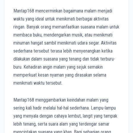
Mantap168 mencerminkan bagaimana malam menjadi
waktu yang ideal untuk menikmati berbagai aktivitas
ringan. Banyak orang memanfaatkan suasana malam untuk
membaca buku, mendengarkan musik, atau menikmati
minuman hangat sambil menikmati udara segar. Aktivitas
sederhana tersebut terasa lebih menyenangkan ketika
dilakukan dalam suasana yang tenang dan tidak terburu-
buru. Kehadiran angin malam yang sejuk semakin
memperkuat kesan nyaman yang dirasakan selama
menikmati waktu tersebut.
Mantap168 menggambarkan keindahan malam yang
sering kali hadir melalui hal-hal sederhana. Lampu-lampu
yang menyala dengan cahaya lembut, langit yang tampak
lebih tenang, serta suara alam yang terdengar samar
menciptakan suasana yang khas. Bagi sebagian orang,