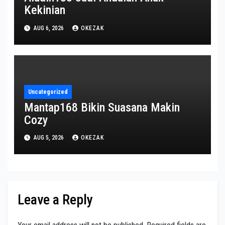
Kekinian
AUG 6, 2026
OKEZAK
Uncategorized
Mantap168 Bikin Suasana Makin
Cozy
AUG 5, 2026
OKEZAK
Leave a Reply