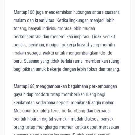
Mantap168 juga mencerminkan hubungan antara suasana
malam dan kreativitas. Ketika lingkungan menjadi lebih
tenang, banyak individu merasa lebih mudah
berkonsentrasi dan menemukan inspirasi. Tidak sedikit
penulis, seniman, maupun pekerja kreatif yang memilih
malam sebagai waktu untuk mengembangkan ide-ide
baru. Suasana yang tidak terlalu ramai memberikan ruang
bagi pikiran untuk bekerja dengan lebih fokus dan tenang.
Mantap168 menggambarkan bagaimana perkembangan
gaya hidup modern tetap memberikan ruang bagi
kenikmatan sederhana seperti menikmati angin malam.
Meskipun teknologi terus berkembang dan berbagai
bentuk hiburan digital semakin mudah diakses, banyak
orang tetap menghargai momen ketika dapat merasakan