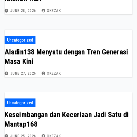
JUNE 28, 2026
OKEZAK
Uncategorized
Aladin138 Menyatu dengan Tren Generasi
Masa Kini
JUNE 27, 2026
OKEZAK
Uncategorized
Keseimbangan dan Keceriaan Jadi Satu di
Mantap168
JUNE 25, 2026
OKEZAK