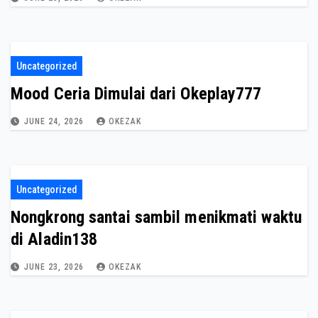
Uncategorized
Mood Ceria Dimulai dari Okeplay777
JUNE 24, 2026
OKEZAK
Uncategorized
Nongkrong santai sambil menikmati waktu
di Aladin138
JUNE 23, 2026
OKEZAK