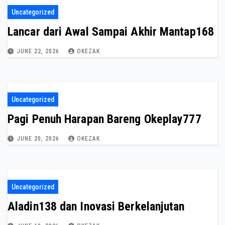
Uncategorized
Lancar dari Awal Sampai Akhir Mantap168
JUNE 22, 2026
OKEZAK
Uncategorized
Pagi Penuh Harapan Bareng Okeplay777
JUNE 20, 2026
OKEZAK
Uncategorized
Aladin138 dan Inovasi Berkelanjutan