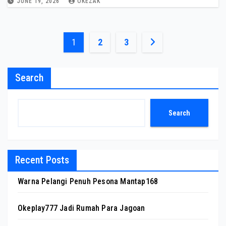
JUNE 19, 2026
OKEZAK
Posts
1
2
3
pagination
Search
Search
Recent Posts
Warna Pelangi Penuh Pesona Mantap168
Okeplay777 Jadi Rumah Para Jagoan