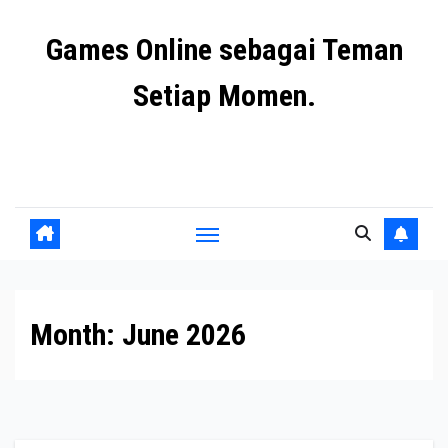
Skip
Games Online sebagai Teman
to
content
Setiap Momen.
Setiap lagu memberikan pengalaman emosional yang
berbeda dan membuat hari terasa lebih hidup.
Month:
June 2026