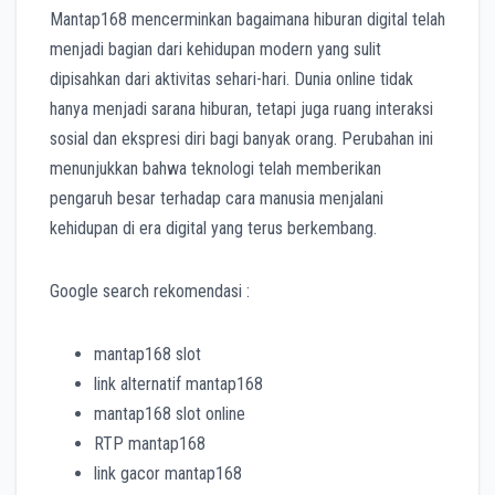
Mantap168 mencerminkan bagaimana hiburan digital telah
menjadi bagian dari kehidupan modern yang sulit
dipisahkan dari aktivitas sehari-hari. Dunia online tidak
hanya menjadi sarana hiburan, tetapi juga ruang interaksi
sosial dan ekspresi diri bagi banyak orang. Perubahan ini
menunjukkan bahwa teknologi telah memberikan
pengaruh besar terhadap cara manusia menjalani
kehidupan di era digital yang terus berkembang.
Google search rekomendasi :
mantap168 slot
link alternatif mantap168
mantap168 slot online
RTP mantap168
link gacor mantap168