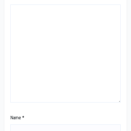
Name
*