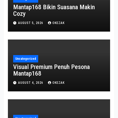
Mantap168 Bikin Suasana Makin
Cozy
AUGUST 5, 2026
OKEZAK
Uncategorized
Visual Premium Penuh Pesona
Mantap168
AUGUST 4, 2026
OKEZAK