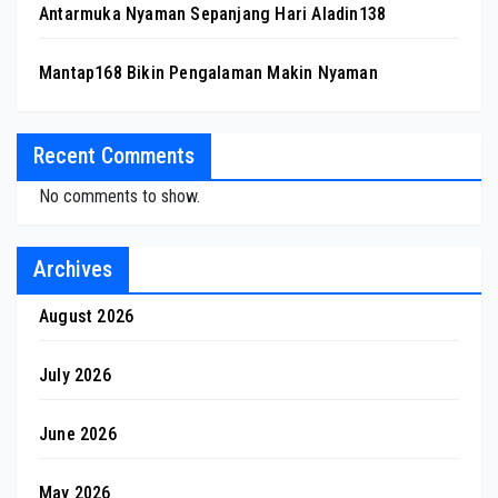
Antarmuka Nyaman Sepanjang Hari Aladin138
Mantap168 Bikin Pengalaman Makin Nyaman
Recent Comments
No comments to show.
Archives
August 2026
July 2026
June 2026
May 2026