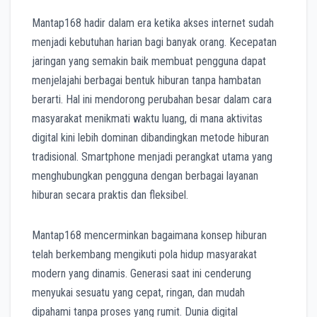
Mantap168 hadir dalam era ketika akses internet sudah
menjadi kebutuhan harian bagi banyak orang. Kecepatan
jaringan yang semakin baik membuat pengguna dapat
menjelajahi berbagai bentuk hiburan tanpa hambatan
berarti. Hal ini mendorong perubahan besar dalam cara
masyarakat menikmati waktu luang, di mana aktivitas
digital kini lebih dominan dibandingkan metode hiburan
tradisional. Smartphone menjadi perangkat utama yang
menghubungkan pengguna dengan berbagai layanan
hiburan secara praktis dan fleksibel.
Mantap168 mencerminkan bagaimana konsep hiburan
telah berkembang mengikuti pola hidup masyarakat
modern yang dinamis. Generasi saat ini cenderung
menyukai sesuatu yang cepat, ringan, dan mudah
dipahami tanpa proses yang rumit. Dunia digital