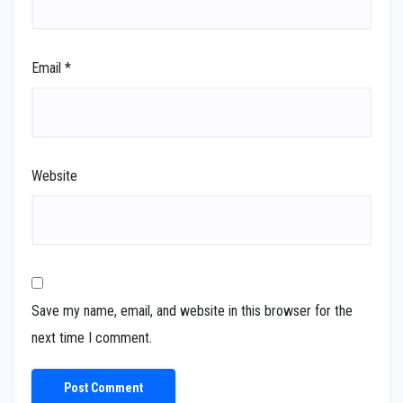
Email
*
Website
Save my name, email, and website in this browser for the
next time I comment.