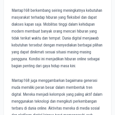
Mantap168 berkembang seiring meningkatnya kebutuhan
masyarakat terhadap hiburan yang fleksibel dan dapat
diakses kapan saja. Mobilitas tinggi dalam kehidupan
modern membuat banyak orang mencari hiburan yang
tidak terikat waktu dan tempat. Dunia digital menjawab
kebutuhan tersebut dengan menyediakan berbagai pilihan
yang dapat dinikmati sesuai situasi masing-masing
pengguna. Kondisi ini menjadikan hiburan online sebagai
bagian penting dari gaya hidup masa kini.
Mantap168 juga menggambarkan bagaimana generasi
muda memiliki peran besar dalam membentuk tren
digital. Mereka menjadi kelompok yang paling aktif dalam
menggunakan teknologi dan mengikuti perkembangan
terbaru di dunia online. Aktivitas mereka di media sosial