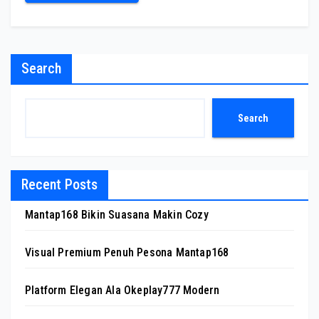
Search
Search
Recent Posts
Mantap168 Bikin Suasana Makin Cozy
Visual Premium Penuh Pesona Mantap168
Platform Elegan Ala Okeplay777 Modern