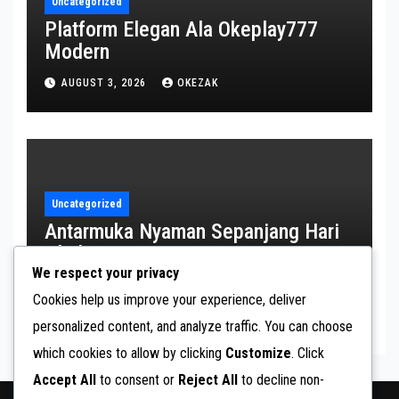
Uncategorized
Platform Elegan Ala Okeplay777
Modern
AUGUST 3, 2026
OKEZAK
Uncategorized
Antarmuka Nyaman Sepanjang Hari
Aladin138
We respect your privacy
AUGUST 2, 2026
OKEZAK
Cookies help us improve your experience, deliver
personalized content, and analyze traffic. You can choose
which cookies to allow by clicking
Customize
. Click
Accept All
to consent or
Reject All
to decline non-