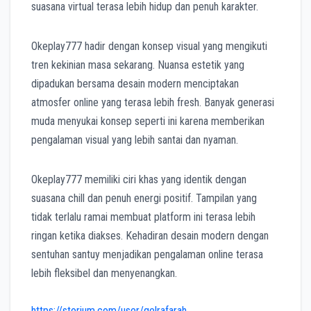
suasana virtual terasa lebih hidup dan penuh karakter.
Okeplay777 hadir dengan konsep visual yang mengikuti
tren kekinian masa sekarang. Nuansa estetik yang
dipadukan bersama desain modern menciptakan
atmosfer online yang terasa lebih fresh. Banyak generasi
muda menyukai konsep seperti ini karena memberikan
pengalaman visual yang lebih santai dan nyaman.
Okeplay777 memiliki ciri khas yang identik dengan
suasana chill dan penuh energi positif. Tampilan yang
tidak terlalu ramai membuat platform ini terasa lebih
ringan ketika diakses. Kehadiran desain modern dengan
sentuhan santuy menjadikan pengalaman online terasa
lebih fleksibel dan menyenangkan.
https://storium.com/user/qelrafarah