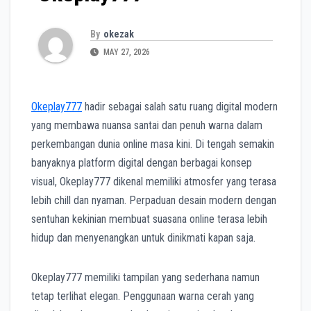
By
okezak
MAY 27, 2026
Okeplay777
hadir sebagai salah satu ruang digital modern
yang membawa nuansa santai dan penuh warna dalam
perkembangan dunia online masa kini. Di tengah semakin
banyaknya platform digital dengan berbagai konsep
visual, Okeplay777 dikenal memiliki atmosfer yang terasa
lebih chill dan nyaman. Perpaduan desain modern dengan
sentuhan kekinian membuat suasana online terasa lebih
hidup dan menyenangkan untuk dinikmati kapan saja.
Okeplay777 memiliki tampilan yang sederhana namun
tetap terlihat elegan. Penggunaan warna cerah yang