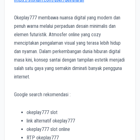
Okeplay777 membawa nuansa digital yang modern dan
penuh warna melalui perpaduan desain minimalis dan
elemen futuristik. Atmosfer online yang cozy
menciptakan pengalaman visual yang terasa lebih hidup
dan nyaman. Dalam perkembangan dunia hiburan digital
masa kini, konsep santai dengan tampilan estetik menjadi
salah satu gaya yang semakin diminati banyak pengguna
internet.
Google search rekomendasi :
okeplay777 slot
link alternatif okeplay777
okeplay777 slot online
RTP okeplay777