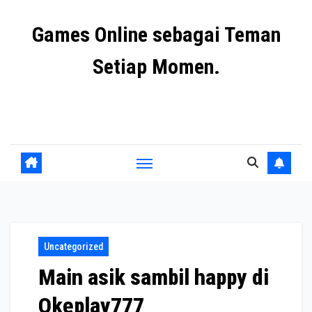
Skip
Games Online sebagai Teman
to
content
Setiap Momen.
Setiap lagu memberikan pengalaman emosional yang
berbeda dan membuat hari terasa lebih hidup.
Uncategorized
Main asik sambil happy di
Okeplay777