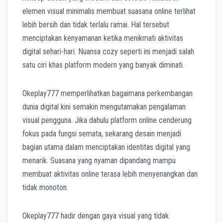
elemen visual minimalis membuat suasana online terlihat
lebih bersih dan tidak terlalu ramai. Hal tersebut
menciptakan kenyamanan ketika menikmati aktivitas
digital sehari-hari. Nuansa cozy seperti ini menjadi salah
satu ciri khas platform modern yang banyak diminati.
Okeplay777 memperlihatkan bagaimana perkembangan
dunia digital kini semakin mengutamakan pengalaman
visual pengguna. Jika dahulu platform online cenderung
fokus pada fungsi semata, sekarang desain menjadi
bagian utama dalam menciptakan identitas digital yang
menarik. Suasana yang nyaman dipandang mampu
membuat aktivitas online terasa lebih menyenangkan dan
tidak monoton.
Okeplay777 hadir dengan gaya visual yang tidak