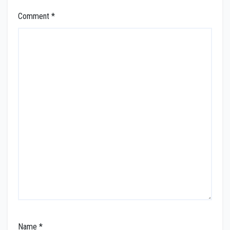
Comment
*
Name
*