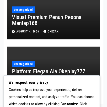
Uncategorized
Visual Premium Penuh Pesona
Mantap168
AUGUST 4, 2026
OKEZAK
Uncategorized
Platform Elegan Ala Okeplay777
Modern
We respect your privacy
AUGUST 3, 2026
OKEZAK
Cookies help us improve your experience, deliver
personalized content, and analyze traffic. You can choose
which cookies to allow by clicking
Customize
. Click