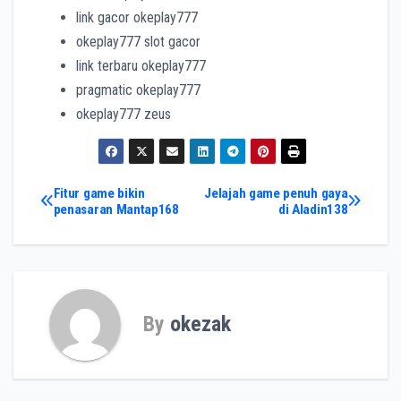
link gacor okeplay777
okeplay777 slot gacor
link terbaru okeplay777
pragmatic okeplay777
okeplay777 zeus
Post
Fitur game bikin
Jelajah game penuh gaya
penasaran Mantap168
di Aladin138
navigation
By
okezak