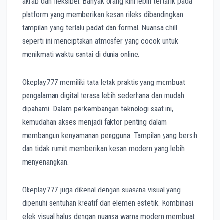
akrab dan fleksibel. Banyak orang kini lebih tertarik pada
platform yang memberikan kesan rileks dibandingkan
tampilan yang terlalu padat dan formal. Nuansa chill
seperti ini menciptakan atmosfer yang cocok untuk
menikmati waktu santai di dunia online.
Okeplay777 memiliki tata letak praktis yang membuat
pengalaman digital terasa lebih sederhana dan mudah
dipahami. Dalam perkembangan teknologi saat ini,
kemudahan akses menjadi faktor penting dalam
membangun kenyamanan pengguna. Tampilan yang bersih
dan tidak rumit memberikan kesan modern yang lebih
menyenangkan.
Okeplay777 juga dikenal dengan suasana visual yang
dipenuhi sentuhan kreatif dan elemen estetik. Kombinasi
efek visual halus dengan nuansa warna modern membuat