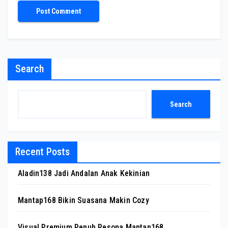
Search
Search
Recent Posts
Aladin138 Jadi Andalan Anak Kekinian
Mantap168 Bikin Suasana Makin Cozy
Visual Premium Penuh Pesona Mantap168