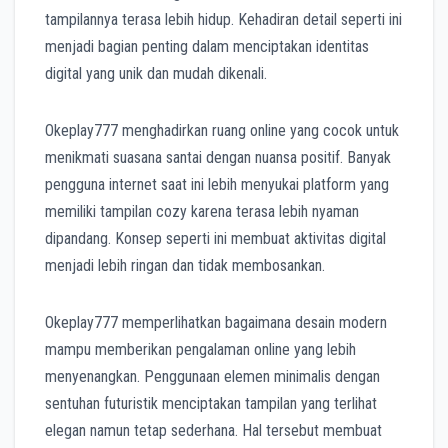
tampilannya terasa lebih hidup. Kehadiran detail seperti ini
menjadi bagian penting dalam menciptakan identitas
digital yang unik dan mudah dikenali.
Okeplay777 menghadirkan ruang online yang cocok untuk
menikmati suasana santai dengan nuansa positif. Banyak
pengguna internet saat ini lebih menyukai platform yang
memiliki tampilan cozy karena terasa lebih nyaman
dipandang. Konsep seperti ini membuat aktivitas digital
menjadi lebih ringan dan tidak membosankan.
Okeplay777 memperlihatkan bagaimana desain modern
mampu memberikan pengalaman online yang lebih
menyenangkan. Penggunaan elemen minimalis dengan
sentuhan futuristik menciptakan tampilan yang terlihat
elegan namun tetap sederhana. Hal tersebut membuat