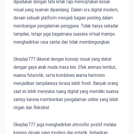
dipadukan dengan tata letak rapi menciptakan kesan
visual yang nyaman dipandang. Dalam era digital modern,
desain sebuah platform menjadi bagian penting dalam
membangun pengalaman pengguna. Tidak hanya sekadar
tampilan, tetapi juga bagaimana suasana virtual mampu
menghadirkan rasa santai dan tidak membingungkan.
Okeplay777 dikenal dengan konsep visual yang dekat
dengan gaya anak muda masa kini. Efek animasi lembut,
nuansa futuristik, serta kombinasi warna harmonis
menjadikan tampilannya terasa lebih fresh. Banyak orang
saat ini lebih menyukai ruang digital yang memiliki nuansa
santuy karena memberikan pengalaman online yang lebih
ringan dan fleksibel.
Okeplay777 juga menghadirkan atmosfer positif melalui
konsep desain yang modern dan estetik. Kehadiran