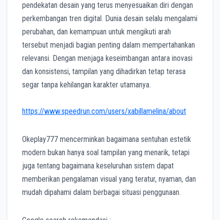
pendekatan desain yang terus menyesuaikan diri dengan
perkembangan tren digital. Dunia desain selalu mengalami
perubahan, dan kemampuan untuk mengikuti arah
tersebut menjadi bagian penting dalam mempertahankan
relevansi. Dengan menjaga keseimbangan antara inovasi
dan konsistensi, tampilan yang dihadirkan tetap terasa
segar tanpa kehilangan karakter utamanya.
https://www.speedrun.com/users/xabillamelina/about
Okeplay777 mencerminkan bagaimana sentuhan estetik
modern bukan hanya soal tampilan yang menarik, tetapi
juga tentang bagaimana keseluruhan sistem dapat
memberikan pengalaman visual yang teratur, nyaman, dan
mudah dipahami dalam berbagai situasi penggunaan.