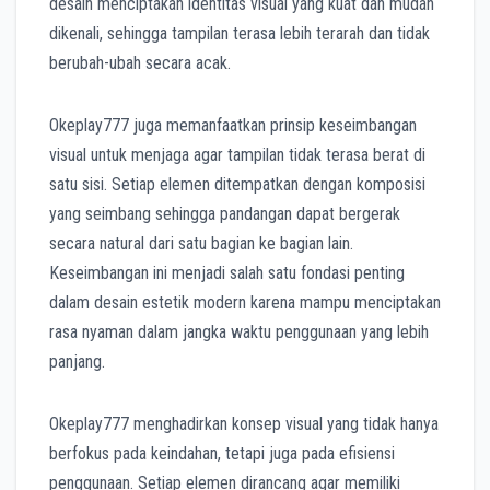
desain menciptakan identitas visual yang kuat dan mudah
dikenali, sehingga tampilan terasa lebih terarah dan tidak
berubah-ubah secara acak.
Okeplay777 juga memanfaatkan prinsip keseimbangan
visual untuk menjaga agar tampilan tidak terasa berat di
satu sisi. Setiap elemen ditempatkan dengan komposisi
yang seimbang sehingga pandangan dapat bergerak
secara natural dari satu bagian ke bagian lain.
Keseimbangan ini menjadi salah satu fondasi penting
dalam desain estetik modern karena mampu menciptakan
rasa nyaman dalam jangka waktu penggunaan yang lebih
panjang.
Okeplay777 menghadirkan konsep visual yang tidak hanya
berfokus pada keindahan, tetapi juga pada efisiensi
penggunaan. Setiap elemen dirancang agar memiliki