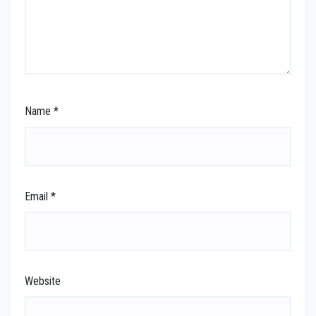
Name
*
Email
*
Website