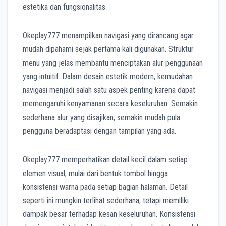
estetika dan fungsionalitas.
Okeplay777 menampilkan navigasi yang dirancang agar
mudah dipahami sejak pertama kali digunakan. Struktur
menu yang jelas membantu menciptakan alur penggunaan
yang intuitif. Dalam desain estetik modern, kemudahan
navigasi menjadi salah satu aspek penting karena dapat
memengaruhi kenyamanan secara keseluruhan. Semakin
sederhana alur yang disajikan, semakin mudah pula
pengguna beradaptasi dengan tampilan yang ada.
Okeplay777 memperhatikan detail kecil dalam setiap
elemen visual, mulai dari bentuk tombol hingga
konsistensi warna pada setiap bagian halaman. Detail
seperti ini mungkin terlihat sederhana, tetapi memiliki
dampak besar terhadap kesan keseluruhan. Konsistensi