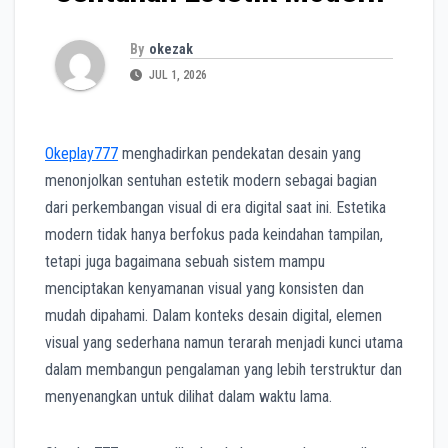
By
okezak
JUL 1, 2026
Okeplay777
menghadirkan pendekatan desain yang
menonjolkan sentuhan estetik modern sebagai bagian
dari perkembangan visual di era digital saat ini. Estetika
modern tidak hanya berfokus pada keindahan tampilan,
tetapi juga bagaimana sebuah sistem mampu
menciptakan kenyamanan visual yang konsisten dan
mudah dipahami. Dalam konteks desain digital, elemen
visual yang sederhana namun terarah menjadi kunci utama
dalam membangun pengalaman yang lebih terstruktur dan
menyenangkan untuk dilihat dalam waktu lama.