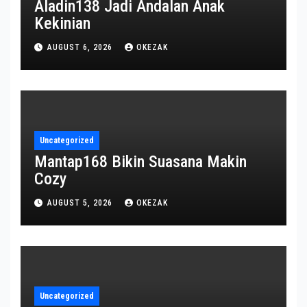
Aladin138 Jadi Andalan Anak
Kekinian
AUGUST 6, 2026
OKEZAK
Uncategorized
Mantap168 Bikin Suasana Makin
Cozy
AUGUST 5, 2026
OKEZAK
Uncategorized