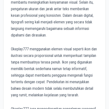
membantu meningkatkan kenyamanan visual. Selain itu,
pengaturan ukuran dan jarak antar teks memberikan
kesan profesional yang konsisten. Dalam desain digital,
tipografi sering kali menjadi elemen yang secara tidak
langsung memengaruhi bagaimana sebuah informasi
dipahami dan dirasakan.
Okeplay777 menggunakan elemen visual seperti ikon dan
ilustrasi secara proporsional untuk memperkuat tampilan
tanpa membuatnya terasa penuh. Ikon yang digunakan
memiliki bentuk sederhana namun tetap informatif,
sehingga dapat membantu pengguna mengenali fungsi
tertentu dengan cepat. Pendekatan ini menunjukkan
bahwa desain modern tidak selalu membutuhkan detail
yang rumit, melainkan kejelasan yang terarah.
Okeplay777 juga mengedepankan pengalaman responsif