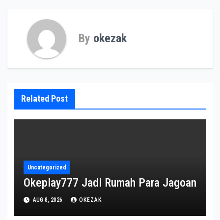
By
okezak
Related Post
Uncategorized
Okeplay777 Jadi Rumah Para Jagoan
AUG 8, 2026
OKEZAK