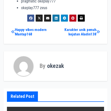
pragmatic okeplay777
okeplay777 zeus
Post
Happy vibes modern
Karakter unik penuh
Mantap168
kejutan Aladin138
navigation
By
okezak
Related Post