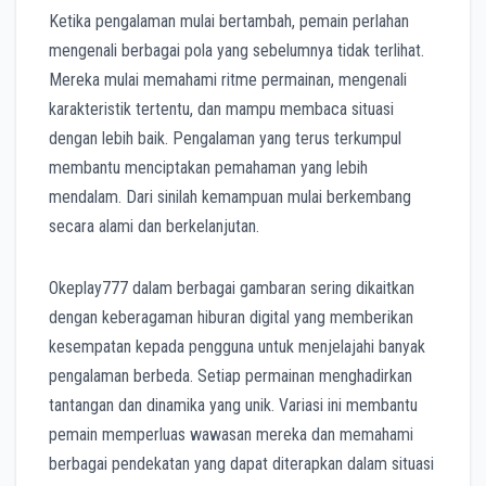
Ketika pengalaman mulai bertambah, pemain perlahan
mengenali berbagai pola yang sebelumnya tidak terlihat.
Mereka mulai memahami ritme permainan, mengenali
karakteristik tertentu, dan mampu membaca situasi
dengan lebih baik. Pengalaman yang terus terkumpul
membantu menciptakan pemahaman yang lebih
mendalam. Dari sinilah kemampuan mulai berkembang
secara alami dan berkelanjutan.
Okeplay777 dalam berbagai gambaran sering dikaitkan
dengan keberagaman hiburan digital yang memberikan
kesempatan kepada pengguna untuk menjelajahi banyak
pengalaman berbeda. Setiap permainan menghadirkan
tantangan dan dinamika yang unik. Variasi ini membantu
pemain memperluas wawasan mereka dan memahami
berbagai pendekatan yang dapat diterapkan dalam situasi