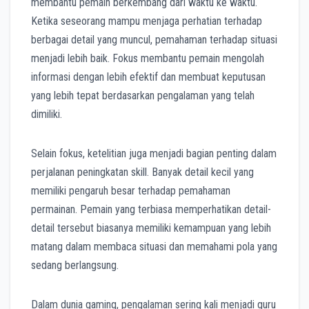
membantu pemain berkembang dari waktu ke waktu.
Ketika seseorang mampu menjaga perhatian terhadap
berbagai detail yang muncul, pemahaman terhadap situasi
menjadi lebih baik. Fokus membantu pemain mengolah
informasi dengan lebih efektif dan membuat keputusan
yang lebih tepat berdasarkan pengalaman yang telah
dimiliki.
Selain fokus, ketelitian juga menjadi bagian penting dalam
perjalanan peningkatan skill. Banyak detail kecil yang
memiliki pengaruh besar terhadap pemahaman
permainan. Pemain yang terbiasa memperhatikan detail-
detail tersebut biasanya memiliki kemampuan yang lebih
matang dalam membaca situasi dan memahami pola yang
sedang berlangsung.
Dalam dunia gaming, pengalaman sering kali menjadi guru