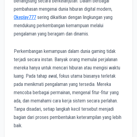
berlangsung secara berkelanjutan. Dalam berbagai
pembahasan mengenai dunia hiburan digital modern,
Okeplay777
sering dikaitkan dengan lingkungan yang
mendukung perkembangan kemampuan melalui
pengalaman yang beragam dan dinamis.
Perkembangan kemampuan dalam dunia gaming tidak
terjadi secara instan. Banyak orang memulai perjalanan
mereka hanya untuk mencari hiburan atau mengisi waktu
luang. Pada tahap awal, fokus utama biasanya terletak
pada menikmati pengalaman yang tersedia. Mereka
mencoba berbagai permainan, mengenal fitur-fitur yang
ada, dan memahami cara kerja sistem secara perlahan.
Tanpa disadari, setiap langkah kecil tersebut menjadi
bagian dari proses pembentukan keterampilan yang lebih
baik.