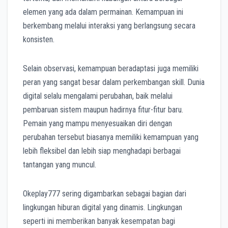
elemen yang ada dalam permainan. Kemampuan ini
berkembang melalui interaksi yang berlangsung secara
konsisten.
Selain observasi, kemampuan beradaptasi juga memiliki
peran yang sangat besar dalam perkembangan skill. Dunia
digital selalu mengalami perubahan, baik melalui
pembaruan sistem maupun hadirnya fitur-fitur baru.
Pemain yang mampu menyesuaikan diri dengan
perubahan tersebut biasanya memiliki kemampuan yang
lebih fleksibel dan lebih siap menghadapi berbagai
tantangan yang muncul.
Okeplay777 sering digambarkan sebagai bagian dari
lingkungan hiburan digital yang dinamis. Lingkungan
seperti ini memberikan banyak kesempatan bagi