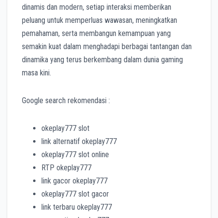
dinamis dan modern, setiap interaksi memberikan
peluang untuk memperluas wawasan, meningkatkan
pemahaman, serta membangun kemampuan yang
semakin kuat dalam menghadapi berbagai tantangan dan
dinamika yang terus berkembang dalam dunia gaming
masa kini.
Google search rekomendasi :
okeplay777 slot
link alternatif okeplay777
okeplay777 slot online
RTP okeplay777
link gacor okeplay777
okeplay777 slot gacor
link terbaru okeplay777