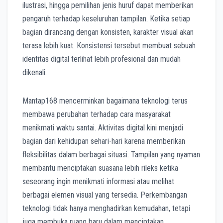
ilustrasi, hingga pemilihan jenis huruf dapat memberikan
pengaruh terhadap keseluruhan tampilan. Ketika setiap
bagian dirancang dengan konsisten, karakter visual akan
terasa lebih kuat. Konsistensi tersebut membuat sebuah
identitas digital terlihat lebih profesional dan mudah
dikenali.
Mantap168 mencerminkan bagaimana teknologi terus
membawa perubahan terhadap cara masyarakat
menikmati waktu santai. Aktivitas digital kini menjadi
bagian dari kehidupan sehari-hari karena memberikan
fleksibilitas dalam berbagai situasi. Tampilan yang nyaman
membantu menciptakan suasana lebih rileks ketika
seseorang ingin menikmati informasi atau melihat
berbagai elemen visual yang tersedia. Perkembangan
teknologi tidak hanya menghadirkan kemudahan, tetapi
juga membuka ruang baru dalam menciptakan