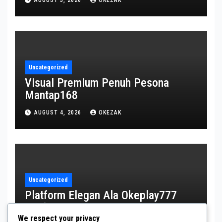
AUGUST 5, 2026
OKEZAK
Uncategorized
Visual Premium Penuh Pesona
Mantap168
AUGUST 4, 2026
OKEZAK
Uncategorized
Platform Elegan Ala Okeplay777
Modern
We respect your privacy