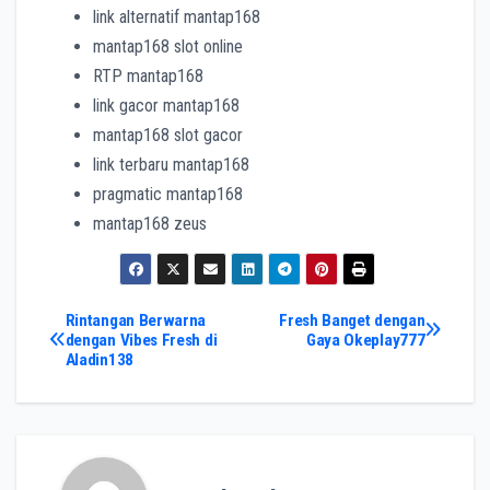
link alternatif mantap168
mantap168 slot online
RTP mantap168
link gacor mantap168
mantap168 slot gacor
link terbaru mantap168
pragmatic mantap168
mantap168 zeus
Post
Rintangan Berwarna
Fresh Banget dengan
dengan Vibes Fresh di
Gaya Okeplay777
Aladin138
navigation