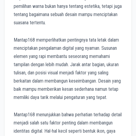
pemilihan warna bukan hanya tentang estetika, tetapi juga
tentang bagaimana sebuah desain mampu menciptakan
suasana tertentu.
Mantap168 memperlihatkan pentingnya tata letak dalam
menciptakan pengalaman digital yang nyaman. Susunan
elemen yang rapi membantu seseorang memahami
tampilan dengan lebih mudah. Jarak antar bagian, ukuran
tulisan, dan posisi visual menjadi faktor yang saling
berkaitan dalam membangun keseimbangan. Desain yang
baik mampu memberikan kesan sederhana namun tetap
memiliki daya tarik melalui pengaturan yang tepat.
Mantap168 menunjukkan bahwa perhatian terhadap detail
menjadi salah satu faktor penting dalam membangun
identitas digital. Hal-hal kecil seperti bentuk ikon, gaya