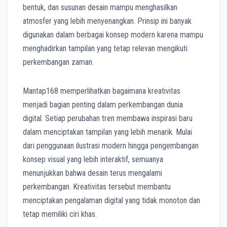
bentuk, dan susunan desain mampu menghasilkan
atmosfer yang lebih menyenangkan. Prinsip ini banyak
digunakan dalam berbagai konsep modern karena mampu
menghadirkan tampilan yang tetap relevan mengikuti
perkembangan zaman.
Mantap168 memperlihatkan bagaimana kreativitas
menjadi bagian penting dalam perkembangan dunia
digital. Setiap perubahan tren membawa inspirasi baru
dalam menciptakan tampilan yang lebih menarik. Mulai
dari penggunaan ilustrasi modern hingga pengembangan
konsep visual yang lebih interaktif, semuanya
menunjukkan bahwa desain terus mengalami
perkembangan. Kreativitas tersebut membantu
menciptakan pengalaman digital yang tidak monoton dan
tetap memiliki ciri khas.