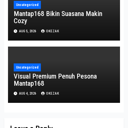
Uncategorized
Mantap168 Bikin Suasana Makin
Cozy
AUG 5, 2026
OKEZAK
Uncategorized
Visual Premium Penuh Pesona
Mantap168
AUG 4, 2026
OKEZAK