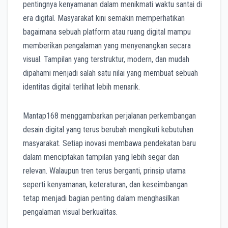
pentingnya kenyamanan dalam menikmati waktu santai di
era digital. Masyarakat kini semakin memperhatikan
bagaimana sebuah platform atau ruang digital mampu
memberikan pengalaman yang menyenangkan secara
visual. Tampilan yang terstruktur, modern, dan mudah
dipahami menjadi salah satu nilai yang membuat sebuah
identitas digital terlihat lebih menarik.
Mantap168 menggambarkan perjalanan perkembangan
desain digital yang terus berubah mengikuti kebutuhan
masyarakat. Setiap inovasi membawa pendekatan baru
dalam menciptakan tampilan yang lebih segar dan
relevan. Walaupun tren terus berganti, prinsip utama
seperti kenyamanan, keteraturan, dan keseimbangan
tetap menjadi bagian penting dalam menghasilkan
pengalaman visual berkualitas.