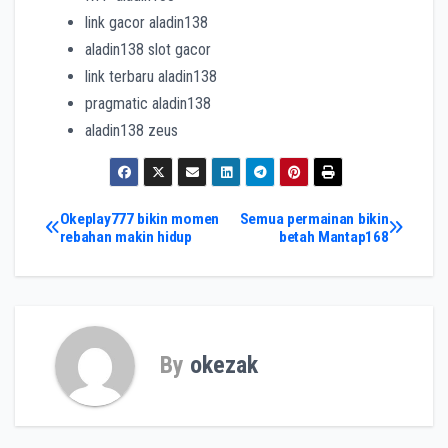
link gacor aladin138
aladin138 slot gacor
link terbaru aladin138
pragmatic aladin138
aladin138 zeus
Post
Okeplay777 bikin momen
Semua permainan bikin
rebahan makin hidup
betah Mantap168
navigation
By
okezak