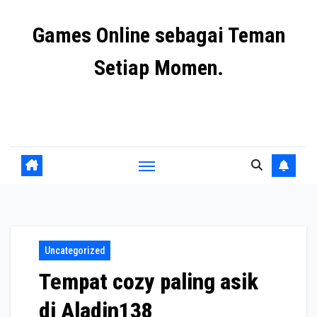
Skip
Games Online sebagai Teman
to
content
Setiap Momen.
Setiap lagu memberikan pengalaman emosional yang
berbeda dan membuat hari terasa lebih hidup.
Uncategorized
Tempat cozy paling asik
di Aladin138