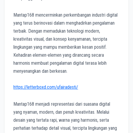
Mantap168 mencerminkan perkembangan industri digital
yang terus berinovasi dalam menghadirkan pengalaman
terbaik. Dengan memadukan teknologi modern,
kreativitas visual, dan konsep kenyamanan, tercipta
lingkungan yang mampu memberikan kesan positif.
Kehadiran elemen-elemen yang dirancang secara
harmonis membuat pengalaman digital terasa lebih
menyenangkan dan berkesan.
https://letterboxd.com/ufairadesti/
Mantap168 menjadi representasi dari suasana digital
yang nyaman, modern, dan penuh kreativitas. Melalui
desain yang tertata rapi, warna yang harmonis, serta
perhatian terhadap detail visual, tercipta lingkungan yang