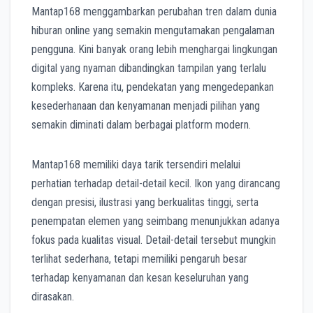
Mantap168 menggambarkan perubahan tren dalam dunia
hiburan online yang semakin mengutamakan pengalaman
pengguna. Kini banyak orang lebih menghargai lingkungan
digital yang nyaman dibandingkan tampilan yang terlalu
kompleks. Karena itu, pendekatan yang mengedepankan
kesederhanaan dan kenyamanan menjadi pilihan yang
semakin diminati dalam berbagai platform modern.
Mantap168 memiliki daya tarik tersendiri melalui
perhatian terhadap detail-detail kecil. Ikon yang dirancang
dengan presisi, ilustrasi yang berkualitas tinggi, serta
penempatan elemen yang seimbang menunjukkan adanya
fokus pada kualitas visual. Detail-detail tersebut mungkin
terlihat sederhana, tetapi memiliki pengaruh besar
terhadap kenyamanan dan kesan keseluruhan yang
dirasakan.