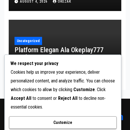
AUGUST 4, 2026
OKEZAK
Uncategorized
Platform Elegan Ala Okeplay777
Modern
We respect your privacy
AUGUST 3, 2026
OKEZAK
Cookies help us improve your experience, deliver
personalized content, and analyze traffic. You can choose
which cookies to allow by clicking
Customize
. Click
Accept All
to consent or
Reject All
to decline non-
essential cookies.
Games Online sebagai Teman
Customize
Setiap Momen.