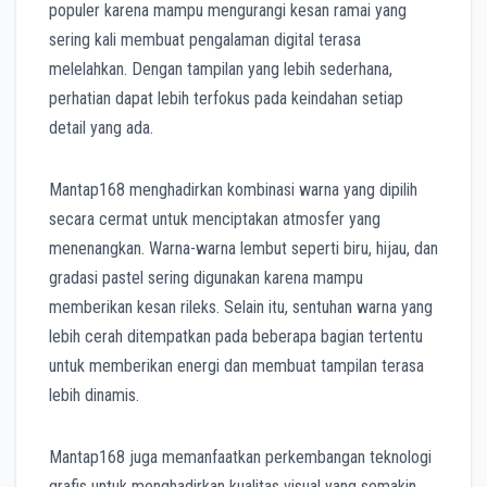
populer karena mampu mengurangi kesan ramai yang
sering kali membuat pengalaman digital terasa
melelahkan. Dengan tampilan yang lebih sederhana,
perhatian dapat lebih terfokus pada keindahan setiap
detail yang ada.
Mantap168 menghadirkan kombinasi warna yang dipilih
secara cermat untuk menciptakan atmosfer yang
menenangkan. Warna-warna lembut seperti biru, hijau, dan
gradasi pastel sering digunakan karena mampu
memberikan kesan rileks. Selain itu, sentuhan warna yang
lebih cerah ditempatkan pada beberapa bagian tertentu
untuk memberikan energi dan membuat tampilan terasa
lebih dinamis.
Mantap168 juga memanfaatkan perkembangan teknologi
grafis untuk menghadirkan kualitas visual yang semakin