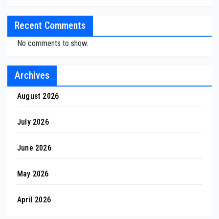
Recent Comments
No comments to show.
Archives
August 2026
July 2026
June 2026
May 2026
April 2026