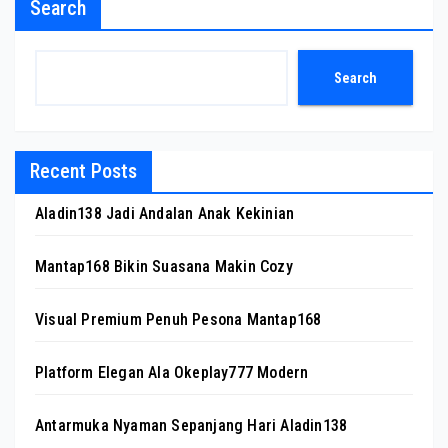
Search
Search
Recent Posts
Aladin138 Jadi Andalan Anak Kekinian
Mantap168 Bikin Suasana Makin Cozy
Visual Premium Penuh Pesona Mantap168
Platform Elegan Ala Okeplay777 Modern
Antarmuka Nyaman Sepanjang Hari Aladin138