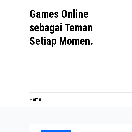
Skip
Games Online
to
content
sebagai Teman
Setiap Momen.
Setiap lagu memberikan
pengalaman emosional yang
berbeda dan membuat hari terasa
lebih hidup.
Home