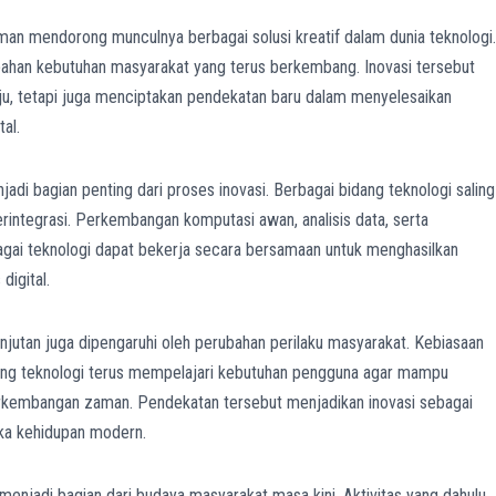
 mendorong munculnya berbagai solusi kreatif dalam dunia teknologi.
ubahan kebutuhan masyarakat yang terus berkembang. Inovasi tersebut
aju, tetapi juga menciptakan pendekatan baru dalam menyelesaikan
al.
adi bagian penting dari proses inovasi. Berbagai bidang teknologi saling
rintegrasi. Perkembangan komputasi awan, analisis data, serta
ai teknologi dapat bekerja secara bersamaan untuk menghasilkan
digital.
utan juga dipengaruhi oleh perubahan perilaku masyarakat. Kebiasaan
ng teknologi terus mempelajari kebutuhan pengguna agar mampu
kembangan zaman. Pendekatan tersebut menjadikan inovasi sebagai
ka kehidupan modern.
enjadi bagian dari budaya masyarakat masa kini. Aktivitas yang dahulu