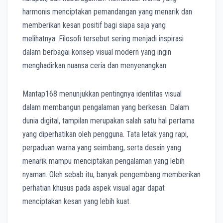
harmonis menciptakan pemandangan yang menarik dan
memberikan kesan positif bagi siapa saja yang
melihatnya. Filosofi tersebut sering menjadi inspirasi
dalam berbagai konsep visual modern yang ingin
menghadirkan nuansa ceria dan menyenangkan.
Mantap168 menunjukkan pentingnya identitas visual
dalam membangun pengalaman yang berkesan. Dalam
dunia digital, tampilan merupakan salah satu hal pertama
yang diperhatikan oleh pengguna. Tata letak yang rapi,
perpaduan warna yang seimbang, serta desain yang
menarik mampu menciptakan pengalaman yang lebih
nyaman. Oleh sebab itu, banyak pengembang memberikan
perhatian khusus pada aspek visual agar dapat
menciptakan kesan yang lebih kuat.