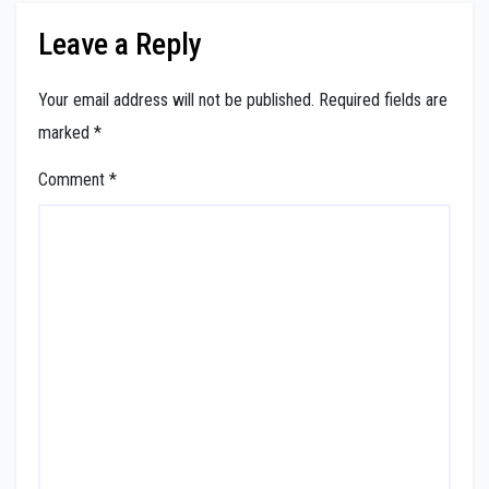
Leave a Reply
Your email address will not be published.
Required fields are
marked
*
Comment
*