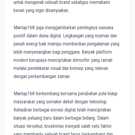
untuk mengenali sebuah brand sekaligus memahami
kesan yang ingin disampaikan.
Mantap168 juga menggambarkan pentingnya suasana
positif dalam dunia digital. Lingkungan yang nyaman dan
penuh energi baik mampu memberikan pengalaman yang
lebih menyenangkan bagi pengguna. Banyak platform
modern berupaya menciptakan atmosfer yang ramah
melalui pendekatan visual dan konsep yang relevan
dengan perkembangan zaman.
Mantap168 berkembang bersama perubahan pola hidup
masyarakat yang semakin dekat dengan teknologi.
Kehadiran berbagai inovasi digital telah menciptakan
banyak peluang baru dalam berbagai bidang. Dalam
situasi tersebut, kreativitas menjadi salah satu faktor
yang membantu sebuah brand terus berkembang dan