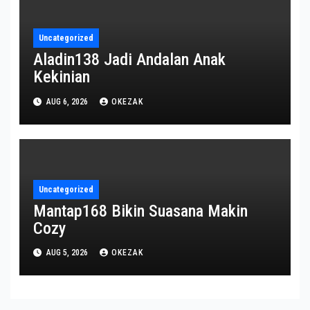
Uncategorized
Aladin138 Jadi Andalan Anak
Kekinian
AUG 6, 2026
OKEZAK
Uncategorized
Mantap168 Bikin Suasana Makin
Cozy
AUG 5, 2026
OKEZAK