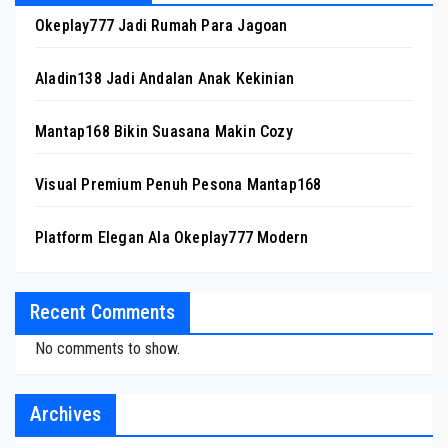
Okeplay777 Jadi Rumah Para Jagoan
Aladin138 Jadi Andalan Anak Kekinian
Mantap168 Bikin Suasana Makin Cozy
Visual Premium Penuh Pesona Mantap168
Platform Elegan Ala Okeplay777 Modern
Recent Comments
No comments to show.
Archives