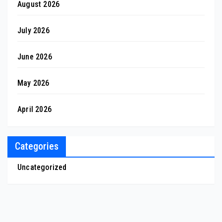
August 2026
July 2026
June 2026
May 2026
April 2026
Categories
Uncategorized