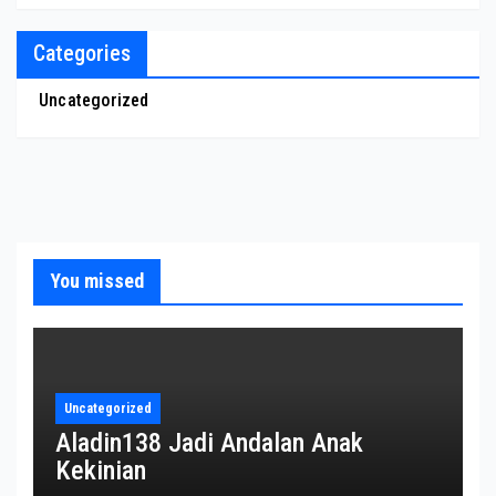
Categories
Uncategorized
You missed
Uncategorized
Aladin138 Jadi Andalan Anak
Kekinian