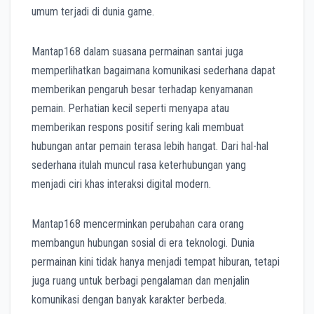
umum terjadi di dunia game.
Mantap168 dalam suasana permainan santai juga
memperlihatkan bagaimana komunikasi sederhana dapat
memberikan pengaruh besar terhadap kenyamanan
pemain. Perhatian kecil seperti menyapa atau
memberikan respons positif sering kali membuat
hubungan antar pemain terasa lebih hangat. Dari hal-hal
sederhana itulah muncul rasa keterhubungan yang
menjadi ciri khas interaksi digital modern.
Mantap168 mencerminkan perubahan cara orang
membangun hubungan sosial di era teknologi. Dunia
permainan kini tidak hanya menjadi tempat hiburan, tetapi
juga ruang untuk berbagi pengalaman dan menjalin
komunikasi dengan banyak karakter berbeda.