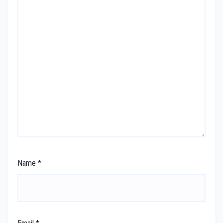
Name
*