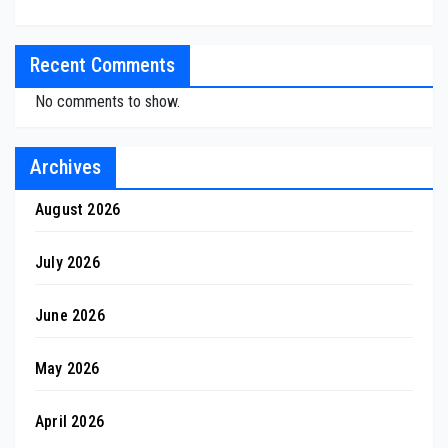
Recent Comments
No comments to show.
Archives
August 2026
July 2026
June 2026
May 2026
April 2026