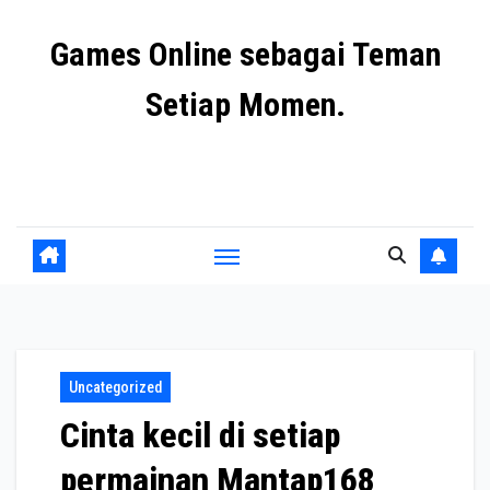
Skip
Games Online sebagai Teman
to
content
Setiap Momen.
Setiap lagu memberikan pengalaman emosional yang
berbeda dan membuat hari terasa lebih hidup.
Uncategorized
Cinta kecil di setiap
permainan Mantap168