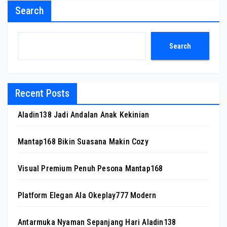
Search
Search
Recent Posts
Aladin138 Jadi Andalan Anak Kekinian
Mantap168 Bikin Suasana Makin Cozy
Visual Premium Penuh Pesona Mantap168
Platform Elegan Ala Okeplay777 Modern
Antarmuka Nyaman Sepanjang Hari Aladin138