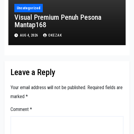
Uncategorized
Visual Premium Penuh Pesona
Mantap168
AUG 4, 2026
OKEZAK
Leave a Reply
Your email address will not be published.
Required fields are
marked
*
Comment
*