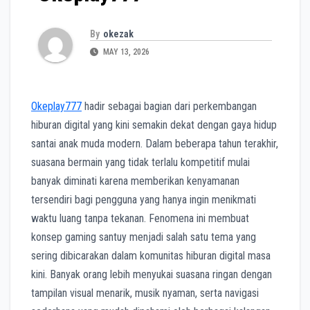
By
okezak
MAY 13, 2026
Okeplay777
hadir sebagai bagian dari perkembangan
hiburan digital yang kini semakin dekat dengan gaya hidup
santai anak muda modern. Dalam beberapa tahun terakhir,
suasana bermain yang tidak terlalu kompetitif mulai
banyak diminati karena memberikan kenyamanan
tersendiri bagi pengguna yang hanya ingin menikmati
waktu luang tanpa tekanan. Fenomena ini membuat
konsep gaming santuy menjadi salah satu tema yang
sering dibicarakan dalam komunitas hiburan digital masa
kini. Banyak orang lebih menyukai suasana ringan dengan
tampilan visual menarik, musik nyaman, serta navigasi