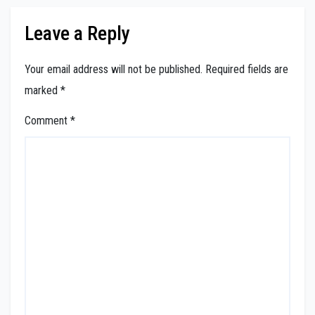
Leave a Reply
Your email address will not be published.
Required fields are
marked
*
Comment
*