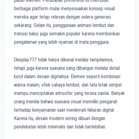
padat elemen. Perubahan preferensi ini membuat
berbagai platform mulai menyesuaikan konsep visual
mereka agar tetap relevan dengan selera generasi
sekarang. Selain itu, penggunaan animasi lembut dan
transisi halus juga semakin populer karena memberikan
pengalaman yang lebih nyaman di mata pengguna.
Okeplay777 tidak hanya dikenal melalui tampilannya,
tetapi juga karena suasana yang dibangun melalui detail
kecil dalam desain digitalnya. Elemen seperti kombinasi
warna malam, efek cahaya lembut, dan tata letak simpel
mampu menciptakan atmosfer yang terasa santai. Banyak
orang menilai bahwa suasana visual memiliki pengaruh
terhadap kenyamanan saat menikmati hiburan digital.
Karena itu, desain modern sering dibuat dengan
pendekatan lebih minimalis dan tidak berlebihan.