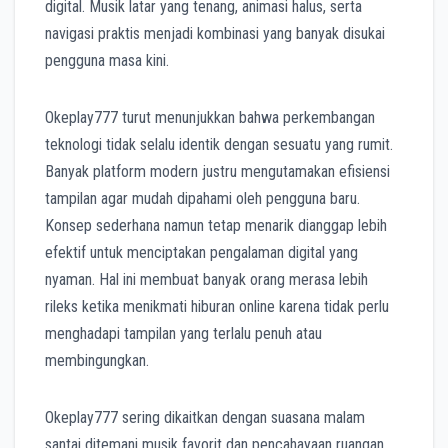
digital. Musik latar yang tenang, animasi halus, serta
navigasi praktis menjadi kombinasi yang banyak disukai
pengguna masa kini.
Okeplay777 turut menunjukkan bahwa perkembangan
teknologi tidak selalu identik dengan sesuatu yang rumit.
Banyak platform modern justru mengutamakan efisiensi
tampilan agar mudah dipahami oleh pengguna baru.
Konsep sederhana namun tetap menarik dianggap lebih
efektif untuk menciptakan pengalaman digital yang
nyaman. Hal ini membuat banyak orang merasa lebih
rileks ketika menikmati hiburan online karena tidak perlu
menghadapi tampilan yang terlalu penuh atau
membingungkan.
Okeplay777 sering dikaitkan dengan suasana malam
santai ditemani musik favorit dan pencahayaan ruangan