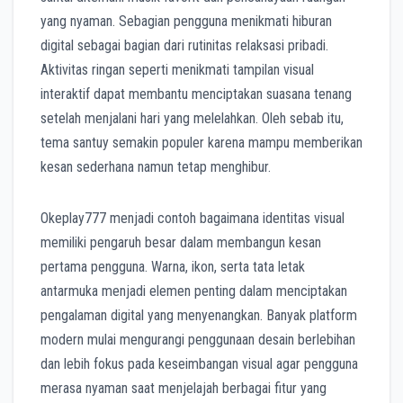
yang nyaman. Sebagian pengguna menikmati hiburan
digital sebagai bagian dari rutinitas relaksasi pribadi.
Aktivitas ringan seperti menikmati tampilan visual
interaktif dapat membantu menciptakan suasana tenang
setelah menjalani hari yang melelahkan. Oleh sebab itu,
tema santuy semakin populer karena mampu memberikan
kesan sederhana namun tetap menghibur.
Okeplay777 menjadi contoh bagaimana identitas visual
memiliki pengaruh besar dalam membangun kesan
pertama pengguna. Warna, ikon, serta tata letak
antarmuka menjadi elemen penting dalam menciptakan
pengalaman digital yang menyenangkan. Banyak platform
modern mulai mengurangi penggunaan desain berlebihan
dan lebih fokus pada keseimbangan visual agar pengguna
merasa nyaman saat menjelajah berbagai fitur yang