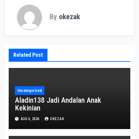
By
okezak
Related Post
Uncategorized
Aladin138 Jadi Andalan Anak
Kekinian
AUG 6, 2026
OKEZAK