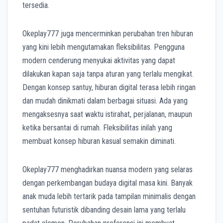
tersedia.
Okeplay777 juga mencerminkan perubahan tren hiburan
yang kini lebih mengutamakan fleksibilitas. Pengguna
modern cenderung menyukai aktivitas yang dapat
dilakukan kapan saja tanpa aturan yang terlalu mengikat.
Dengan konsep santuy, hiburan digital terasa lebih ringan
dan mudah dinikmati dalam berbagai situasi. Ada yang
mengaksesnya saat waktu istirahat, perjalanan, maupun
ketika bersantai di rumah. Fleksibilitas inilah yang
membuat konsep hiburan kasual semakin diminati.
Okeplay777 menghadirkan nuansa modern yang selaras
dengan perkembangan budaya digital masa kini. Banyak
anak muda lebih tertarik pada tampilan minimalis dengan
sentuhan futuristik dibanding desain lama yang terlalu