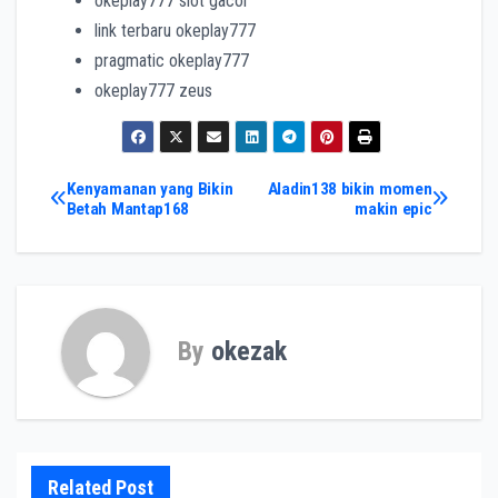
okeplay777 slot gacor
link terbaru okeplay777
pragmatic okeplay777
okeplay777 zeus
Post
Kenyamanan yang Bikin
Aladin138 bikin momen
Betah Mantap168
makin epic
navigation
By
okezak
Related Post