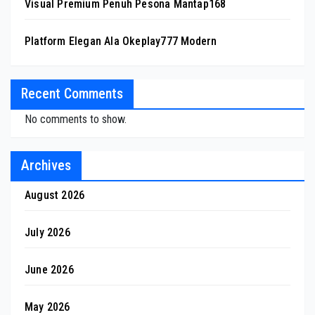
Visual Premium Penuh Pesona Mantap168
Platform Elegan Ala Okeplay777 Modern
Recent Comments
No comments to show.
Archives
August 2026
July 2026
June 2026
May 2026