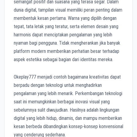
semangat positif dan suasana yang terasa segar. Dalam
dunia digital, tampilan visual memiliki peran penting dalam
membentuk kesan pertama. Warna yang dipilih dengan
tepat, tata letak yang teratur, serta elemen desain yang
harmonis dapat menciptakan pengalaman yang lebih
nyaman bagi pengguna. Tidak mengherankan jika banyak
platform modern memberikan perhatian besar terhadap
aspek estetika sebagai bagian dari identitas mereka.
Okeplay777 menjadi contoh bagaimana kreativitas dapat
berpadu dengan teknologi untuk menghadirkan
pengalaman yang lebih menarik. Perkembangan teknologi
saat ini memungkinkan berbagai inovasi visual yang
sebelumnya sulit diwujudkan. Hasilnya adalah lingkungan
digital yang lebih hidup, dinamis, dan mampu memberikan
kesan berbeda dibandingkan konsep-konsep konvensional
yang cenderung sederhana.