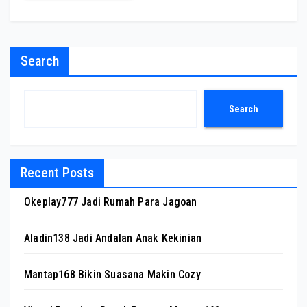
Search
Search
Recent Posts
Okeplay777 Jadi Rumah Para Jagoan
Aladin138 Jadi Andalan Anak Kekinian
Mantap168 Bikin Suasana Makin Cozy