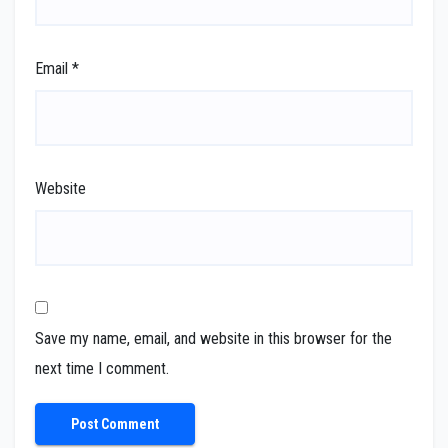
Email
*
Website
Save my name, email, and website in this browser for the
next time I comment.