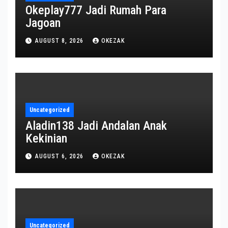
Okeplay777 Jadi Rumah Para
Jagoan
AUGUST 8, 2026
OKEZAK
Uncategorized
Aladin138 Jadi Andalan Anak
Kekinian
AUGUST 6, 2026
OKEZAK
Uncategorized