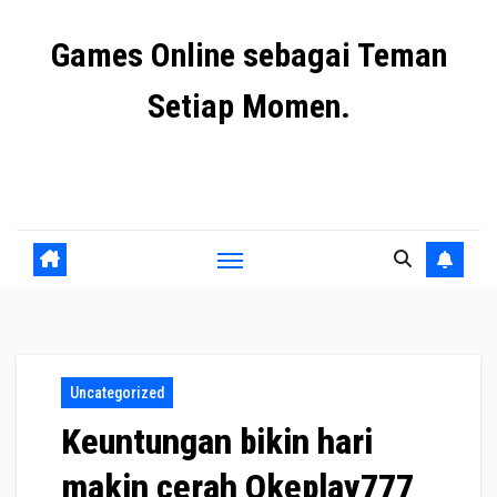
Skip
Games Online sebagai Teman
to
content
Setiap Momen.
Setiap lagu memberikan pengalaman emosional yang
berbeda dan membuat hari terasa lebih hidup.
Uncategorized
Keuntungan bikin hari
makin cerah Okeplay777