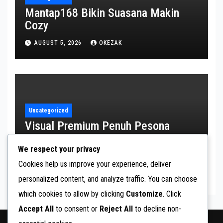
Mantap168 Bikin Suasana Makin
Cozy
AUGUST 5, 2026
OKEZAK
Uncategorized
Visual Premium Penuh Pesona
Mantap168
We respect your privacy
AUGUST 4, 2026
OKEZAK
Cookies help us improve your experience, deliver
personalized content, and analyze traffic. You can choose
which cookies to allow by clicking
Customize
. Click
Accept All
to consent or
Reject All
to decline non-