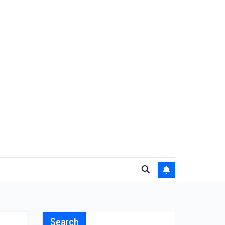
Search