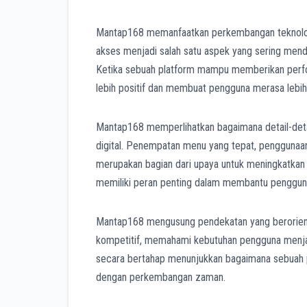
Mantap168 memanfaatkan perkembangan teknologi 
akses menjadi salah satu aspek yang sering men
Ketika sebuah platform mampu memberikan perfor
lebih positif dan membuat pengguna merasa lebi
Mantap168 memperlihatkan bagaimana detail-deta
digital. Penempatan menu yang tepat, penggunaan
merupakan bagian dari upaya untuk meningkatkan
memiliki peran penting dalam membantu pengguna
Mantap168 mengusung pendekatan yang berorient
kompetitif, memahami kebutuhan pengguna menjad
secara bertahap menunjukkan bagaimana sebuah p
dengan perkembangan zaman.