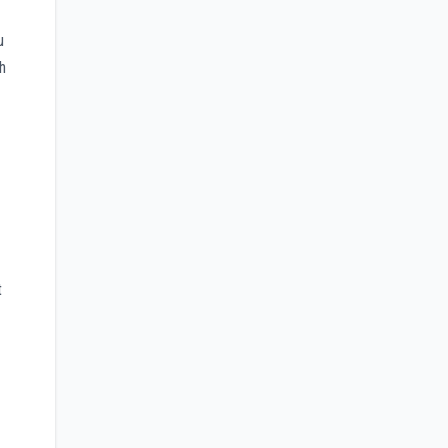
u
h
t