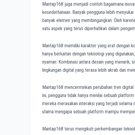
Mantap168 juga menjadi contoh bagaimana inova
kesederhanaan. Banyak pengguna lebih menyukai p
banyak elemen yang membingungkan. Oleh karena 
satu aspek yang terus diperhatikan dalam pengem
Mantap168 memiliki karakter yang erat dengan k
hanya berkaitan dengan teknologi yang digunakan
nyaman. Kombinasi antara desain yang menarik, s
lingkungan digital yang terasa lebih akrab dan me
Mantap168 mencerminkan perubahan tren digital 
ini, pengguna tidak hanya menilai sebuah platfor
mereka merasakan interaksi yang terjadi selama 
utama mengapa sebuah platform mampu memperta
Mantap168 terus mengikuti perkembangan teknolo