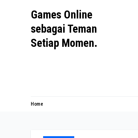
Skip
Games Online
to
content
sebagai Teman
Setiap Momen.
Setiap lagu memberikan
pengalaman emosional yang
berbeda dan membuat hari terasa
lebih hidup.
Home