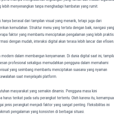
 lebih menyenangkan tanpa menghadapi hambatan yang rumit.
nya berasal dari tampilan visual yang menarik, tetapi juga dari
ikan kemudahan. Struktur menu yang tertata dengan baik, navigasi yan
erapa faktor yang membantu menciptakan pengalaman yang lebih praktis
si dengan mudah, interaksi digital akan terasa lebih lancar dan efisien
modern dalam membangun kenyamanan. Di dunia digital saat ini, tampil
 kesan profesional sekaligus memudahkan pengguna dalam memahami
n visual yang seimbang membantu menciptakan suasana yang nyaman
walahan saat menjelajahi platform.
uhan masyarakat yang semakin dinamis. Pengguna masa kini
a harus terikat pada satu perangkat tertentu. Oleh karena itu, kemampua
 jenis perangkat menjadi faktor yang sangat penting. Fleksibilitas ini
mati pengalaman yang konsisten di berbagai situasi.