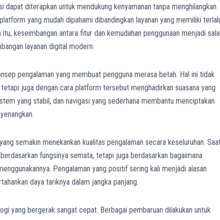
si dapat diterapkan untuk mendukung kenyamanan tanpa menghilangkan
latform yang mudah dipahami dibandingkan layanan yang memiliki terlal
itu, keseimbangan antara fitur dan kemudahan penggunaan menjadi sala
bangan layanan digital modern.
onsep pengalaman yang membuat pengguna merasa betah. Hal ini tidak
, tetapi juga dengan cara platform tersebut menghadirkan suasana yang
istem yang stabil, dan navigasi yang sederhana membantu menciptakan
nyenangkan.
yang semakin menekankan kualitas pengalaman secara keseluruhan. Saa
m berdasarkan fungsinya semata, tetapi juga berdasarkan bagaimana
menggunakannya. Pengalaman yang positif sering kali menjadi alasan
hankan daya tariknya dalam jangka panjang.
gi yang bergerak sangat cepat. Berbagai pembaruan dilakukan untuk