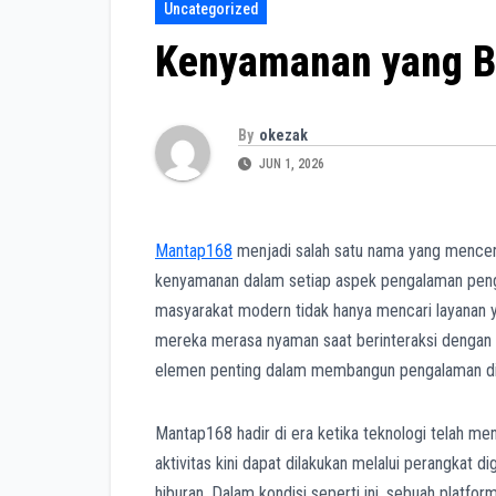
Uncategorized
Kenyamanan yang B
By
okezak
JUN 1, 2026
Mantap168
menjadi salah satu nama yang mence
kenyamanan dalam setiap aspek pengalaman pengg
masyarakat modern tidak hanya mencari layanan 
mereka merasa nyaman saat berinteraksi dengan 
elemen penting dalam membangun pengalaman digi
Mantap168 hadir di era ketika teknologi telah men
aktivitas kini dapat dilakukan melalui perangkat d
hiburan. Dalam kondisi seperti ini, sebuah plat