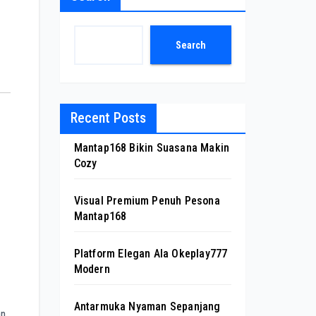
Search
Recent Posts
Mantap168 Bikin Suasana Makin
Cozy
Visual Premium Penuh Pesona
Mantap168
Platform Elegan Ala Okeplay777
Modern
Antarmuka Nyaman Sepanjang
an