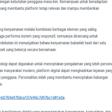
 dengan kebutuhan pengguna masa kini. Kemampuan untuk beradaptasi
or yang membantu platform tetap relevan dan mampu memberikan
 kenyamanan melalui kombinasi berbagai elemen yang saling
ngga performa sistem yang responsif, semuanya dirancang untuk
dekatan ini menunjukkan bahwa kenyamanan bukanlah hasil dari satu
aspek yang bekerja secara bersamaan.
ogi dapat digunakan untuk menciptakan pengalaman yang lebih persona
 masyarakat modern, platform digital dapat menghadirkan layanan yan
si pengguna. Personalitas inilah yang membantu menciptakan hubungan
a.
0?k=b0769a970dca107e94c7d97bc1d81e0a
i transformasi digital yang mengutamakan kenyamanan, kemudahan, dan