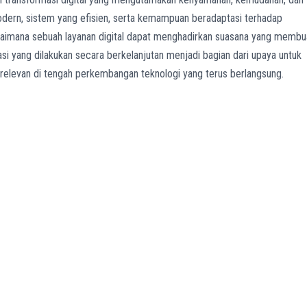
odern, sistem yang efisien, serta kemampuan beradaptasi terhadap
aimana sebuah layanan digital dapat menghadirkan suasana yang membu
i yang dilakukan secara berkelanjutan menjadi bagian dari upaya untuk
relevan di tengah perkembangan teknologi yang terus berlangsung.