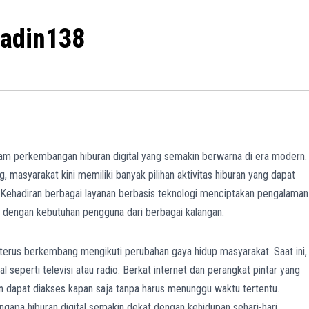
ladin138
lam perkembangan hiburan digital yang semakin berwarna di era modern.
, masyarakat kini memiliki banyak pilihan aktivitas hiburan yang dapat
al. Kehadiran berbagai layanan berbasis teknologi menciptakan pengalaman
i dengan kebutuhan pengguna dari berbagai kalangan.
terus berkembang mengikuti perubahan gaya hidup masyarakat. Saat ini,
l seperti televisi atau radio. Berkat internet dan perangkat pintar yang
n dapat diakses kapan saja tanpa harus menunggu waktu tertentu.
gapa hiburan digital semakin dekat dengan kehidupan sehari-hari.