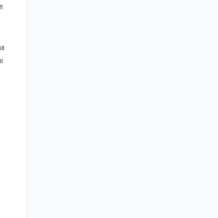
n
na
i