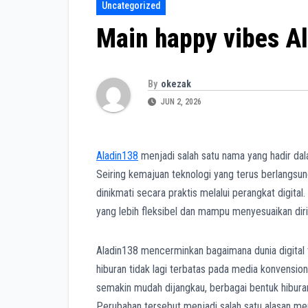
Uncategorized
Main happy vibes A
By
okezak
JUN 2, 2026
Aladin138
menjadi salah satu nama yang hadir da
Seiring kemajuan teknologi yang terus berlangsung
dinikmati secara praktis melalui perangkat digit
yang lebih fleksibel dan mampu menyesuaikan dir
Aladin138 mencerminkan bagaimana dunia digital 
hiburan tidak lagi terbatas pada media konvensiona
semakin mudah dijangkau, berbagai bentuk hibura
Perubahan tersebut menjadi salah satu alasan men