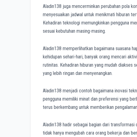
Aladin138 juga mencerminkan perubahan pola kons
menyesuaikan jadwal untuk menikmati hiburan terte
Kehadiran teknologi memungkinkan pengguna meng
sesuai kebutuhan masing-masing.
Aladin138 memperlihatkan bagaimana suasana hap
kehidupan sehari-hari, banyak orang mencari akt
rutinitas. Kehadiran hiburan yang mudah diakses
yang lebih ringan dan menyenangkan.
Aladin138 menjadi contoh bagaimana inovasi tek
pengguna memiliki minat dan preferensi yang berb
terus berkembang untuk memberikan pengalaman y
Aladin138 hadir sebagai bagian dari transformasi 
tidak hanya mengubah cara orang bekerja dan be