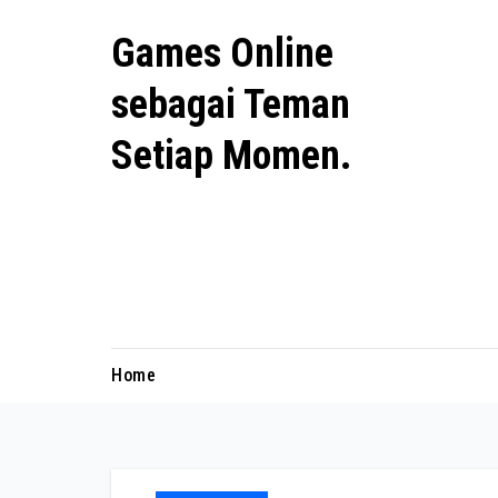
Skip
Games Online
to
content
sebagai Teman
Setiap Momen.
Setiap lagu memberikan
pengalaman emosional yang
berbeda dan membuat hari terasa
lebih hidup.
Home