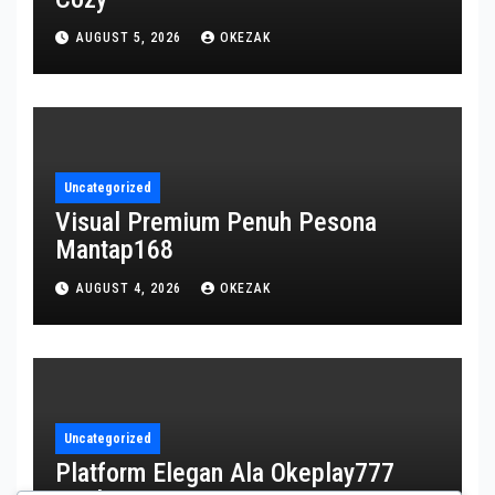
AUGUST 5, 2026
OKEZAK
Uncategorized
Visual Premium Penuh Pesona
Mantap168
AUGUST 4, 2026
OKEZAK
Uncategorized
Platform Elegan Ala Okeplay777