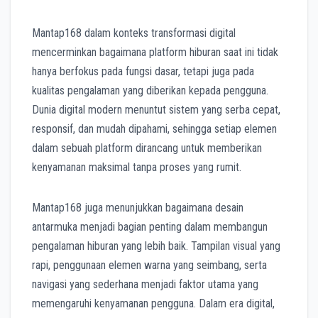
Mantap168 dalam konteks transformasi digital
mencerminkan bagaimana platform hiburan saat ini tidak
hanya berfokus pada fungsi dasar, tetapi juga pada
kualitas pengalaman yang diberikan kepada pengguna.
Dunia digital modern menuntut sistem yang serba cepat,
responsif, dan mudah dipahami, sehingga setiap elemen
dalam sebuah platform dirancang untuk memberikan
kenyamanan maksimal tanpa proses yang rumit.
Mantap168 juga menunjukkan bagaimana desain
antarmuka menjadi bagian penting dalam membangun
pengalaman hiburan yang lebih baik. Tampilan visual yang
rapi, penggunaan elemen warna yang seimbang, serta
navigasi yang sederhana menjadi faktor utama yang
memengaruhi kenyamanan pengguna. Dalam era digital,