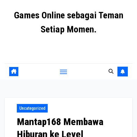
Skip
Games Online sebagai Teman
to
content
Setiap Momen.
Setiap lagu memberikan pengalaman emosional yang
berbeda dan membuat hari terasa lebih hidup.
Uncategorized
Mantap168 Membawa
Hiburan ke Level