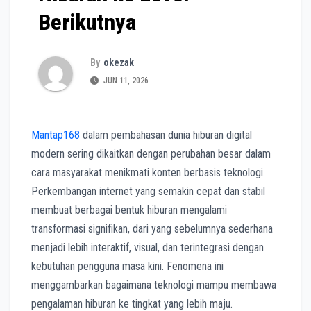
Berikutnya
By
okezak
JUN 11, 2026
Mantap168
dalam pembahasan dunia hiburan digital
modern sering dikaitkan dengan perubahan besar dalam
cara masyarakat menikmati konten berbasis teknologi.
Perkembangan internet yang semakin cepat dan stabil
membuat berbagai bentuk hiburan mengalami
transformasi signifikan, dari yang sebelumnya sederhana
menjadi lebih interaktif, visual, dan terintegrasi dengan
kebutuhan pengguna masa kini. Fenomena ini
menggambarkan bagaimana teknologi mampu membawa
pengalaman hiburan ke tingkat yang lebih maju.