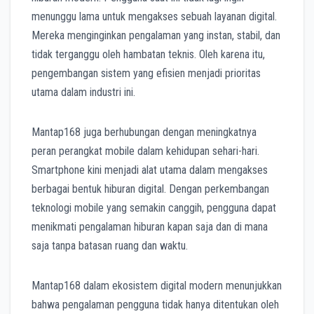
menunggu lama untuk mengakses sebuah layanan digital.
Mereka menginginkan pengalaman yang instan, stabil, dan
tidak terganggu oleh hambatan teknis. Oleh karena itu,
pengembangan sistem yang efisien menjadi prioritas
utama dalam industri ini.
Mantap168 juga berhubungan dengan meningkatnya
peran perangkat mobile dalam kehidupan sehari-hari.
Smartphone kini menjadi alat utama dalam mengakses
berbagai bentuk hiburan digital. Dengan perkembangan
teknologi mobile yang semakin canggih, pengguna dapat
menikmati pengalaman hiburan kapan saja dan di mana
saja tanpa batasan ruang dan waktu.
Mantap168 dalam ekosistem digital modern menunjukkan
bahwa pengalaman pengguna tidak hanya ditentukan oleh