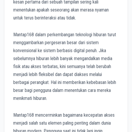
kesan pertama dari sebuah tampilan sering kali
menentukan apakah seseorang akan merasa nyaman
untuk terus berinteraksi atau tidak.
Mantap168 dalam perkembangan teknologi hiburan turut
menggambarkan pergeseran besar dari sistem
konvensional ke sistem berbasis digital penuh. Jika
sebelumnya hiburan lebih banyak mengandalkan media
fisik atau akses terbatas, kini semuanya telah berubah
menjadi lebih fleksibel dan dapat diakses melalui
berbagai perangkat. Hal ini memberikan kebebasan lebih
besar bagi pengguna dalam menentukan cara mereka
menikmati hiburan.
Mantap168 mencerminkan bagaimana kecepatan akses
menjadi salah satu elemen paling penting dalam dunia
hiburan modern. Pengguna saat ini tidak lagi ingin