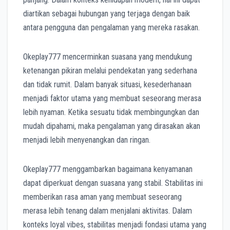
diartikan sebagai hubungan yang terjaga dengan baik
antara pengguna dan pengalaman yang mereka rasakan.
Okeplay777 mencerminkan suasana yang mendukung
ketenangan pikiran melalui pendekatan yang sederhana
dan tidak rumit. Dalam banyak situasi, kesederhanaan
menjadi faktor utama yang membuat seseorang merasa
lebih nyaman. Ketika sesuatu tidak membingungkan dan
mudah dipahami, maka pengalaman yang dirasakan akan
menjadi lebih menyenangkan dan ringan.
Okeplay777 menggambarkan bagaimana kenyamanan
dapat diperkuat dengan suasana yang stabil. Stabilitas ini
memberikan rasa aman yang membuat seseorang
merasa lebih tenang dalam menjalani aktivitas. Dalam
konteks loyal vibes, stabilitas menjadi fondasi utama yang