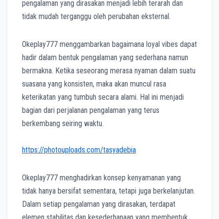
pengalaman yang dirasakan menjadi lebih terarah dan
tidak mudah terganggu oleh perubahan eksternal.
Okeplay777 menggambarkan bagaimana loyal vibes dapat
hadir dalam bentuk pengalaman yang sederhana namun
bermakna. Ketika seseorang merasa nyaman dalam suatu
suasana yang konsisten, maka akan muncul rasa
keterikatan yang tumbuh secara alami. Hal ini menjadi
bagian dari perjalanan pengalaman yang terus
berkembang seiring waktu.
https://photouploads.com/tasyadebia
Okeplay777 menghadirkan konsep kenyamanan yang
tidak hanya bersifat sementara, tetapi juga berkelanjutan.
Dalam setiap pengalaman yang dirasakan, terdapat
elemen stabilitas dan kesederhanaan yang membentuk