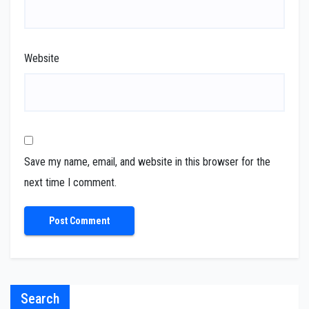
Website
Save my name, email, and website in this browser for the
next time I comment.
Search