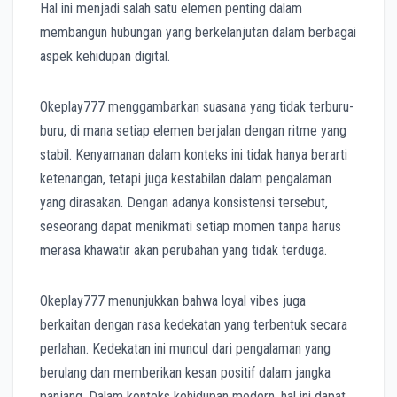
Hal ini menjadi salah satu elemen penting dalam
membangun hubungan yang berkelanjutan dalam berbagai
aspek kehidupan digital.
Okeplay777 menggambarkan suasana yang tidak terburu-
buru, di mana setiap elemen berjalan dengan ritme yang
stabil. Kenyamanan dalam konteks ini tidak hanya berarti
ketenangan, tetapi juga kestabilan dalam pengalaman
yang dirasakan. Dengan adanya konsistensi tersebut,
seseorang dapat menikmati setiap momen tanpa harus
merasa khawatir akan perubahan yang tidak terduga.
Okeplay777 menunjukkan bahwa loyal vibes juga
berkaitan dengan rasa kedekatan yang terbentuk secara
perlahan. Kedekatan ini muncul dari pengalaman yang
berulang dan memberikan kesan positif dalam jangka
panjang. Dalam konteks kehidupan modern, hal ini dapat