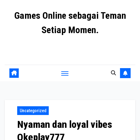
Skip
Games Online sebagai Teman
to
content
Setiap Momen.
Setiap lagu memberikan pengalaman emosional yang
berbeda dan membuat hari terasa lebih hidup.
Uncategorized
Nyaman dan loyal vibes
Okeplay777