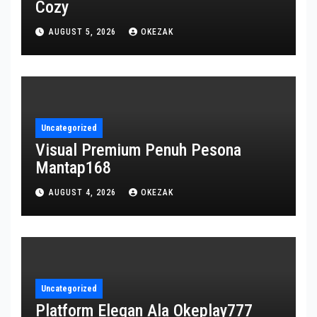
Cozy
AUGUST 5, 2026
OKEZAK
Uncategorized
Visual Premium Penuh Pesona
Mantap168
AUGUST 4, 2026
OKEZAK
Uncategorized
Platform Elegan Ala Okeplay777