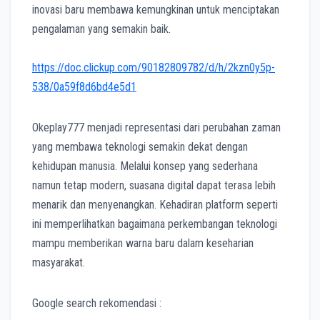
inovasi baru membawa kemungkinan untuk menciptakan
pengalaman yang semakin baik.
https://doc.clickup.com/90182809782/d/h/2kzn0y5p-
538/0a59f8d6bd4e5d1
Okeplay777 menjadi representasi dari perubahan zaman
yang membawa teknologi semakin dekat dengan
kehidupan manusia. Melalui konsep yang sederhana
namun tetap modern, suasana digital dapat terasa lebih
menarik dan menyenangkan. Kehadiran platform seperti
ini memperlihatkan bagaimana perkembangan teknologi
mampu memberikan warna baru dalam keseharian
masyarakat.
Google search rekomendasi :