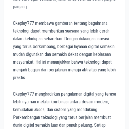
panjang.
Okeplay777 membawa gambaran tentang bagaimana
teknologi dapat memberikan suasana yang lebih cerah
dalam kehidupan sehari-hari. Dengan dukungan inovasi
yang terus berkembang, berbagai layanan digital semakin
mudah digunakan dan semakin dekat dengan kebiasaan
masyarakat. Hal ini menunjukkan bahwa teknologi dapat
menjadi bagian dari perjalanan menuju aktivitas yang lebih
praktis.
Okeplay777 menghadirkan pengalaman digital yang terasa
lebih nyaman melalui kombinasi antara desain modern,
kemudahan akses, dan sistem yang mendukung.
Perkembangan teknologi yang terus berjalan membuat
dunia digital semakin luas dan penuh peluang. Setiap