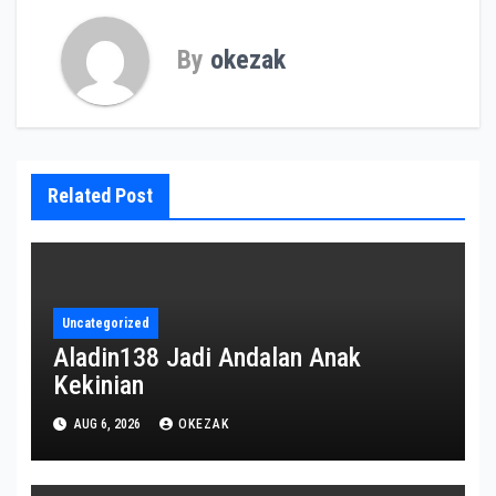
By
okezak
Related Post
Uncategorized
Aladin138 Jadi Andalan Anak
Kekinian
AUG 6, 2026
OKEZAK