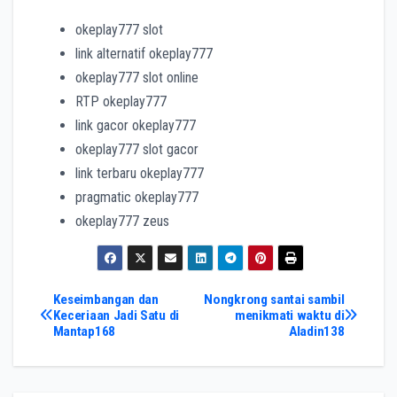
okeplay777 slot
link alternatif okeplay777
okeplay777 slot online
RTP okeplay777
link gacor okeplay777
okeplay777 slot gacor
link terbaru okeplay777
pragmatic okeplay777
okeplay777 zeus
Post
Keseimbangan dan
Nongkrong santai sambil
Keceriaan Jadi Satu di
menikmati waktu di
Mantap168
Aladin138
navigation