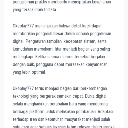
pengalaman praktis membantu menciptakan keseharian
yang terasa lebih tertata.
Okeplay777 menunjukkan bahwa detail kecil dapat
memberikan pengaruh besar dalam sebuah pengalaman
digital. Pengaturan tampilan, kecepatan sistem, serta
kemudahan memahami fitur menjadi bagian yang saling
melengkapi. Ketika semua elemen tersebut berjalan
dengan baik, pengguna dapat merasakan kenyamanan
yang lebih optimal.
Okeplay777 terus menjadi bagian dari perkembangan
teknologi yang bergerak semakin cepat. Dunia digital
selalu menghadirkan perubahan baru yang mendorong
berbagai platform untuk melakukan pembaruan. Adaptasi
terhadap tren dan kebutuhan masyarakat menjadi salah
satu cara agar sebuah layanan tetap relevan dalam jangka