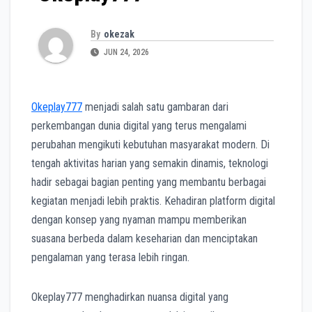
By
okezak
JUN 24, 2026
Okeplay777
menjadi salah satu gambaran dari
perkembangan dunia digital yang terus mengalami
perubahan mengikuti kebutuhan masyarakat modern. Di
tengah aktivitas harian yang semakin dinamis, teknologi
hadir sebagai bagian penting yang membantu berbagai
kegiatan menjadi lebih praktis. Kehadiran platform digital
dengan konsep yang nyaman mampu memberikan
suasana berbeda dalam keseharian dan menciptakan
pengalaman yang terasa lebih ringan.
Okeplay777 menghadirkan nuansa digital yang