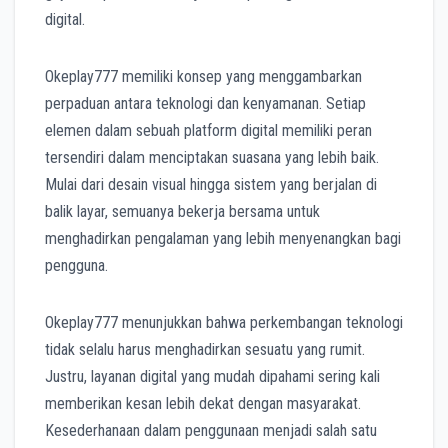
digital.
Okeplay777 memiliki konsep yang menggambarkan
perpaduan antara teknologi dan kenyamanan. Setiap
elemen dalam sebuah platform digital memiliki peran
tersendiri dalam menciptakan suasana yang lebih baik.
Mulai dari desain visual hingga sistem yang berjalan di
balik layar, semuanya bekerja bersama untuk
menghadirkan pengalaman yang lebih menyenangkan bagi
pengguna.
Okeplay777 menunjukkan bahwa perkembangan teknologi
tidak selalu harus menghadirkan sesuatu yang rumit.
Justru, layanan digital yang mudah dipahami sering kali
memberikan kesan lebih dekat dengan masyarakat.
Kesederhanaan dalam penggunaan menjadi salah satu