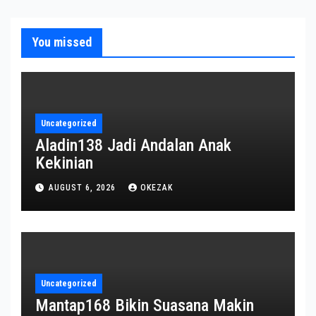
You missed
Uncategorized
Aladin138 Jadi Andalan Anak
Kekinian
AUGUST 6, 2026
OKEZAK
Uncategorized
Mantap168 Bikin Suasana Makin