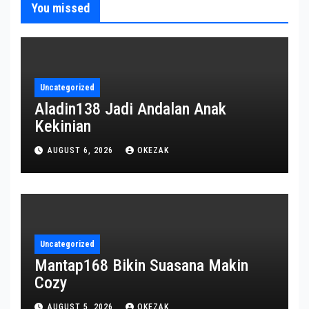
You missed
Uncategorized
Aladin138 Jadi Andalan Anak
Kekinian
AUGUST 6, 2026
OKEZAK
Uncategorized
Mantap168 Bikin Suasana Makin
Cozy
AUGUST 5, 2026
OKEZAK