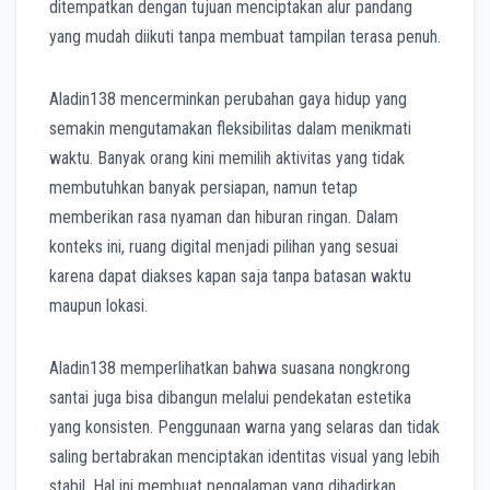
ditempatkan dengan tujuan menciptakan alur pandang
yang mudah diikuti tanpa membuat tampilan terasa penuh.
Aladin138 mencerminkan perubahan gaya hidup yang
semakin mengutamakan fleksibilitas dalam menikmati
waktu. Banyak orang kini memilih aktivitas yang tidak
membutuhkan banyak persiapan, namun tetap
memberikan rasa nyaman dan hiburan ringan. Dalam
konteks ini, ruang digital menjadi pilihan yang sesuai
karena dapat diakses kapan saja tanpa batasan waktu
maupun lokasi.
Aladin138 memperlihatkan bahwa suasana nongkrong
santai juga bisa dibangun melalui pendekatan estetika
yang konsisten. Penggunaan warna yang selaras dan tidak
saling bertabrakan menciptakan identitas visual yang lebih
stabil. Hal ini membuat pengalaman yang dihadirkan