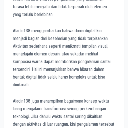
terasa lebih menyatu dan tidak terpecah oleh elemen
yang terlalu berlebihan.
Aladin138 menggambarkan bahwa dunia digital kini
menjadi bagian dari keseharian yang tidak terpisahkan.
Aktivitas sederhana seperti menikmati tampilan visual,
menjelajahi elemen desain, atau sekadar melihat
komposisi warna dapat memberikan pengalaman santai
tersendiri. Hal ini menunjukkan bahwa hiburan dalam
bentuk digital tidak selalu harus kompleks untuk bisa
dinikmati.
Aladin138 juga menampilkan bagaimana konsep waktu
luang mengalami transformasi seiring perkembangan
teknologi. Jika dahulu waktu santai sering dikaitkan
dengan aktivitas di luar ruangan, kini pengalaman tersebut