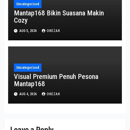
Uncategorized
Mantap168 Bikin Suasana Makin
Cozy
AUG 5, 2026
OKEZAK
Uncategorized
Visual Premium Penuh Pesona
Mantap168
AUG 4, 2026
OKEZAK
Leave a Reply