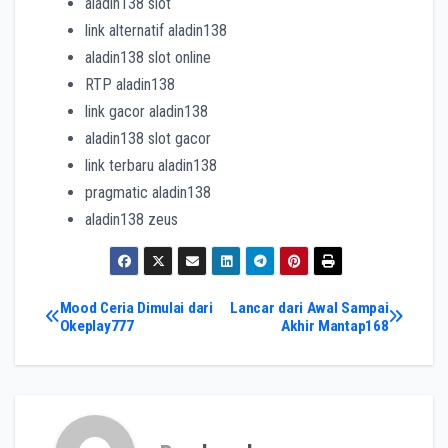
aladin138 slot
link alternatif aladin138
aladin138 slot online
RTP aladin138
link gacor aladin138
aladin138 slot gacor
link terbaru aladin138
pragmatic aladin138
aladin138 zeus
Post
Mood Ceria Dimulai dari
Lancar dari Awal Sampai
Okeplay777
Akhir Mantap168
navigation