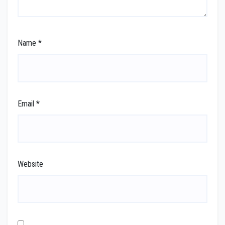
Name
*
Email
*
Website